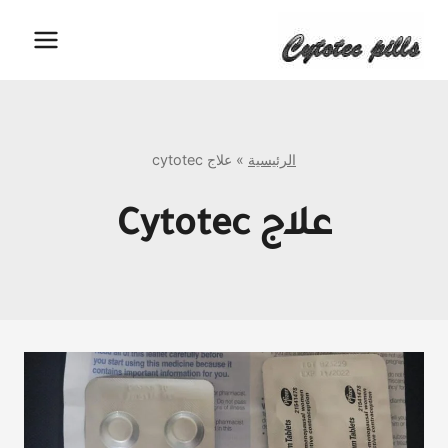
لتجاوز
لى
لمحتوى
الرئيسية
»
علاج cytotec
علاج Cytotec